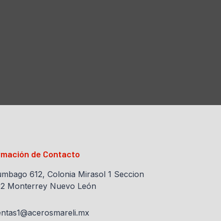
rmación de Contacto
umbago 612, Colonia Mirasol 1 Seccion
2 Monterrey Nuevo León
entas1@acerosmareli.mx