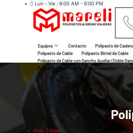
Lun - Vie : 8:00 AM - 6:00 PM
Equipos
Contacto
Polipasto de Cadena
Polipasto de Cable
Polipasto Birriel de Cable
Polipasto de Cable con Gancho Auxiliar (Doble Gan
Polipasto Doble Gancho y Micro Elevación
Poli
Pol
Inicio
Grúas