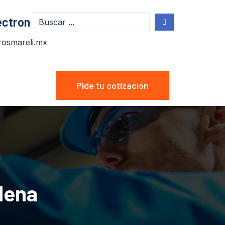
ectronico
osmareli.mx
Pide tu cotización
dena