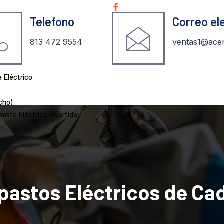
Telefono
Correo el
813 472 9554
ventas1@acer
 Eléctrico
cho)
pasto Eléctrico Invertido
ipastos Eléctricos de Ca