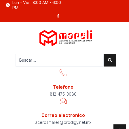
Lun - Vie : 8:00 AM - 6:00
Ir
PM
al
contenido
Telefono
812-475-3080
Correo electronico
acerosmareli@prodigy.net.mx