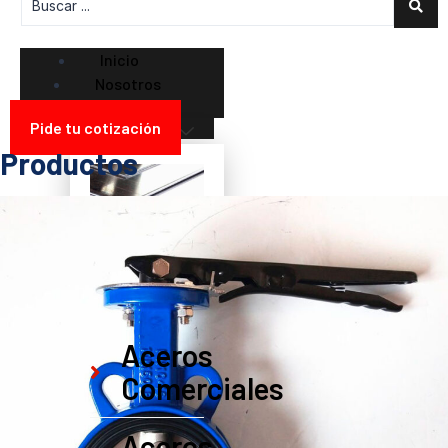
Inicio
Nosotros
Servicios
Pide tu cotización
Productos
Productos
Aceros
Comerciales
Aceros