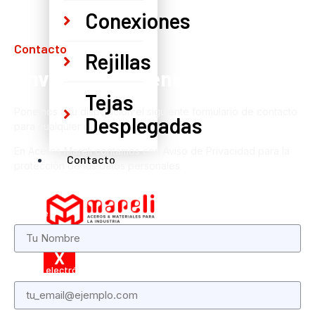
Conexiones
Contacto
Rejillas
Envíanos un mensaje
Tejas
Ponemos a tu disposición el siguiente formulario de contacto
Desplegadas
para cualquier duda o comentario.
En Aceros Mareli contamos con Aviso de Privacidad para la
Contacto
protección de tus datos personales.
Nombre
X
Correo electrónico