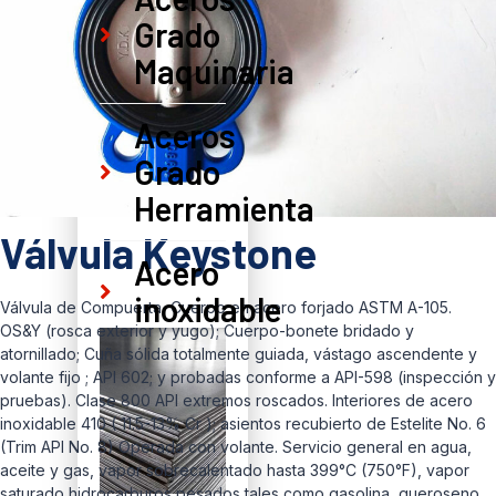
Grado
Maquinaria
Aceros
Grado
Herramienta
Válvula Keystone
Acero
inoxidable
Válvula de Compuerta, Cuerpo en acero forjado ASTM A-105.
OS&Y (rosca exterior y yugo); Cuerpo-bonete bridado y
atornillado; Cuña sólida totalmente guiada, vástago ascendente y
volante fijo ; API 602; y probadas conforme a API-598 (inspección y
pruebas). Clase 800 API extremos roscados. Interiores de acero
inoxidable 410 ( 11.5-13% Cr ); asientos recubierto de Estelite No. 6
(Trim API No. 8) Operada con volante. Servicio general en agua,
aceite y gas, vapor sobrecalentado hasta 399°C (750°F), vapor
saturado,hidrocarburos pesados tales como gasolina, queroseno,