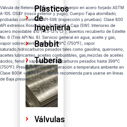
Plásticos
Válvula de Retención Tipo Pistón, Cuerpo en acero forjado ASTM
A-105. OS&Y (rosca exterior y yugo); Cuerpo-Tapa atornillado;
de
probadas conforme a API-598 (inspección y pruebas). Clase 800
Ingeniería
API extremos Roscados o Soldable a Caja (SW). Interiores de
acero inoxidable 410 ( 11.5-13% Cr ); asientos recubierto de Estelite
No. 6 (Trim API No. 8). Servicio general en agua, aceite y gas,
Babbit
vapor sobrecalentado hasta 399°C (750°F), vapor
saturado,hidrocarburos pesados tales como gasolina, queroseno,
aceites lubricantes, aceites combustibles, gas,mezclas de aceites
Tubería
ácidos, fenol y vapores de hidrocarburos pesados hasta 399°C
(750°F). Presión máxima de operación a temperatura ambiente en
Clase 800# = 1975 PSIG. No se recomienda para usarse en líneas
de Baja presión.
Válvulas