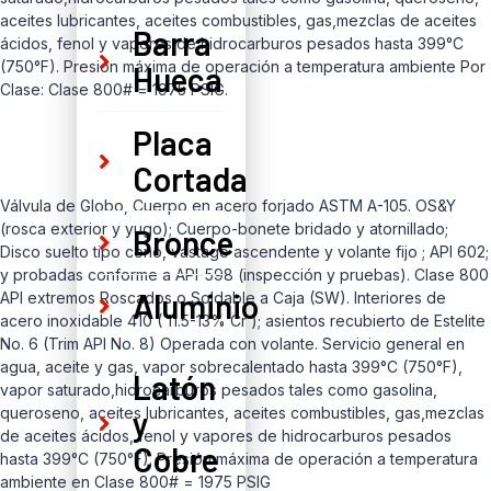
aceites lubricantes, aceites combustibles, gas,mezclas de aceites
Barra
ácidos, fenol y vapores de hidrocarburos pesados hasta 399°C
(750°F). Presión máxima de operación a temperatura ambiente Por
Hueca
Clase: Clase 800# = 1975 PSIG.
Placa
Cortada
Válvula de Globo, Cuerpo en acero forjado ASTM A-105. OS&Y
(rosca exterior y yugo); Cuerpo-bonete bridado y atornillado;
Bronce
Disco suelto tipo cono, vástago ascendente y volante fijo ; API 602;
y probadas conforme a API-598 (inspección y pruebas). Clase 800
Aluminio
API extremos Roscados o Soldable a Caja (SW). Interiores de
acero inoxidable 410 ( 11.5-13% Cr ); asientos recubierto de Estelite
No. 6 (Trim API No. 8) Operada con volante. Servicio general en
agua, aceite y gas, vapor sobrecalentado hasta 399°C (750°F),
Latón
vapor saturado,hidrocarburos pesados tales como gasolina,
queroseno, aceites lubricantes, aceites combustibles, gas,mezclas
y
de aceites ácidos, fenol y vapores de hidrocarburos pesados
Cobre
hasta 399°C (750°F). Presión máxima de operación a temperatura
ambiente en Clase 800# = 1975 PSIG