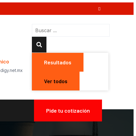
nico
Resultados
digy.net.mx
Ver todos
Pide tu cotización