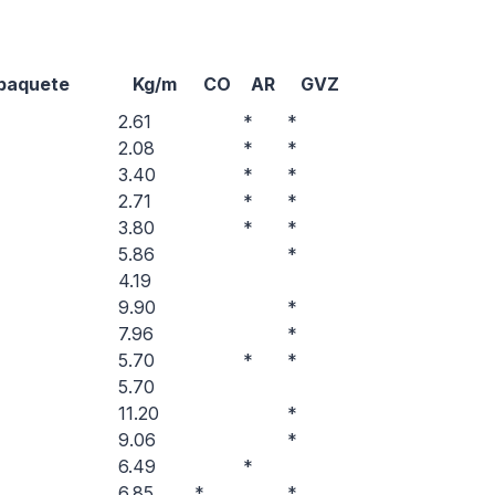
 paquete
Kg/m
CO
AR
GVZ
2.61
*
*
2.08
*
*
3.40
*
*
2.71
*
*
3.80
*
*
5.86
*
4.19
9.90
*
7.96
*
5.70
*
*
5.70
11.20
*
9.06
*
6.49
*
6.85
*
*