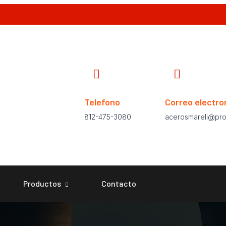
Telefono
Correo electro
812-475-3080
acerosmareli@pro
Productos
Contacto