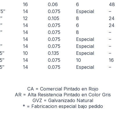
16
0.06
6
48
75″
14
0.075
Especial
–
5″
12
0.105
8
24
5″
14
0.075
6
24
5″
14
0.075
8
–
14
0.075
Especial
–
5″
14
0.075
Especial
–
75″
10
0.135
Especial
–
75″
14
0.075
10
16
75″
14
0.075
Especial
–
CA = Comercial Pintado en Rojo
AR = Alta Resistencia Pintado en Color Gris
GVZ = Galvanizado Natural
* = Fabricacion especial bajo pedido