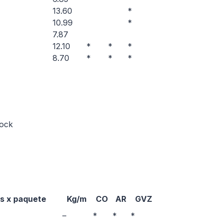
13.60
*
10.99
*
7.87
12.10
*
*
*
8.70
*
*
*
tock
s x paquete
Kg/m
CO
AR
GVZ
–
*
*
*