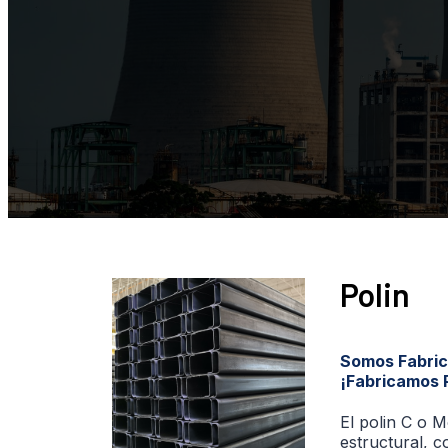
Polin
Somos Fabrica
¡Fabricamos P
El polin C o 
estructural, c