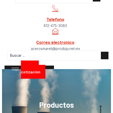
Telefono
812-475-3080
Correo electronico
acerosmareli@prodigy.net.mx
Pide tu
cotización
Productos