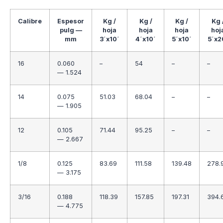
Calibre
Espesor
Kg /
Kg /
Kg /
Kg 
pulg —
hoja
hoja
hoja
hoj
mm
3´x10´
4´x10´
5´x10´
5´x2
16
0.060
–
54
–
–
— 1.524
14
0.075
51.03
68.04
–
–
— 1.905
12
0.105
71.44
95.25
–
–
— 2.667
1/8
0.125
83.69
111.58
139.48
278.
— 3.175
3/16
0.188
118.39
157.85
197.31
394.
— 4.775