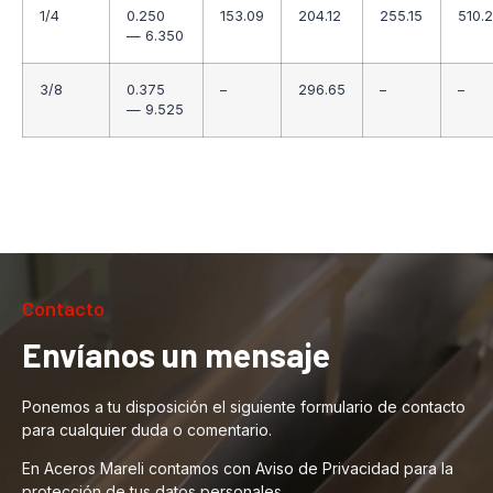
1/4
0.250
153.09
204.12
255.15
510.
— 6.350
3/8
0.375
–
296.65
–
–
— 9.525
Contacto
Envíanos un mensaje
Ponemos a tu disposición el siguiente formulario de contacto
para cualquier duda o comentario.
En Aceros Mareli contamos con Aviso de Privacidad para la
protección de tus datos personales.